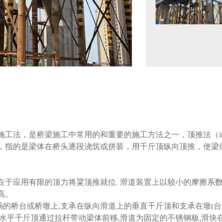
桥梁施工中常用的和重要的施工方法之一，顶推法（incremental
，指的是梁体在桥头逐段浇筑或拼装，用千斤顶纵向顶推，使梁
在于应用有限的顶力将粱顶推就位. 滑道装置上以较小的摩擦系
高。
梁场的桥台或桥墩上,支承在纵向滑道上的垂直千斤顶和支承在墩(
水平千斤顶通过拉杆带动梁体前移,滑道为固定的不锈钢板,滑块