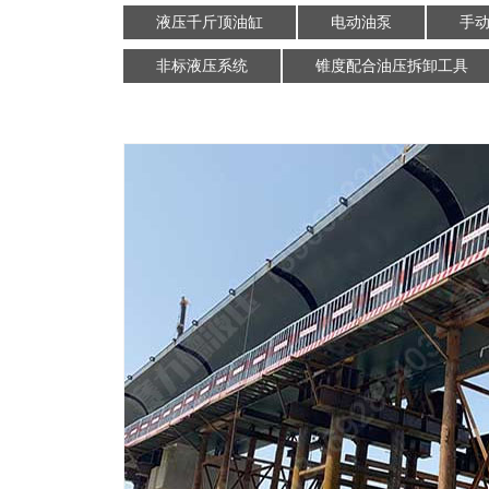
液压千斤顶油缸
电动油泵
手
非标液压系统
锥度配合油压拆卸工具