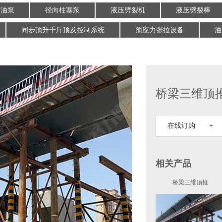
动油泵
径向柱塞泵
液压劈裂机
液压劈裂棒
同步顶升千斤顶及控制系统
预应力张拉设备
油
桥梁三维顶
在线订购 +
相关产品
桥梁三维顶推