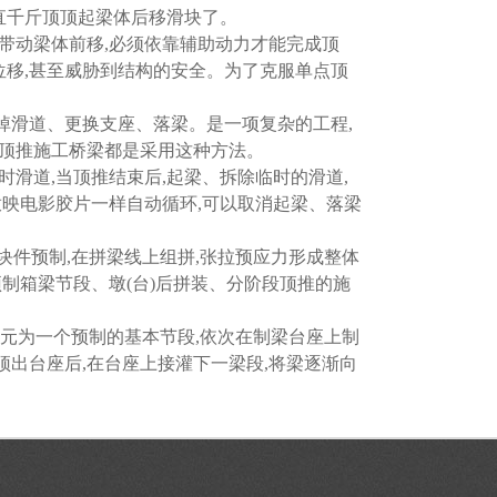
直千斤顶顶起梁体后移滑块了。
能带动梁体前移,必须依靠辅助动力才能完成顶
位移,甚至威胁到结构的安全。为了克服单点顶
取掉滑道、更换支座、落梁。是一项复杂的工程,
分顶推施工桥梁都是采用这种方法。
时滑道,当顶推结束后,起梁、拆除临时的滑道,
象放映电影胶片一样自动循环,可以取消起梁、落梁
个块件预制,在拼梁线上组拼,张拉预应力形成整体
制箱梁节段、墩(台)后拼装、分阶段顶推的施
推单元为一个预制的基本节段,依次在制梁台座上制
顶出台座后,在台座上接灌下一梁段,将梁逐渐向