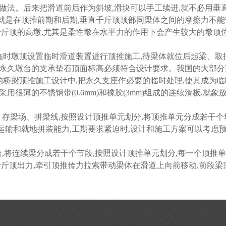
做法。后来把滑道前后作为斜坡,滑块可以手工续进,就不必用垂
点,就是在顶推前期和后期,垂直千斤顶顶部同梁体之间的摩擦力不
千斤顶的高墩,尤其是柔性墩在水平力的作用下会产生较大的墩顶
台和临时墩顶设置临时滑道装置进行顶推施工,待梁体就位后起梁、
。永久墩台的支承垫石顶面标高必须符合设计要求。我国的大部
当的桥梁顶推施工设计中,把永久支座作必要的临时处理,使其成为临
用很薄的不锈钢带(0.6mm)和橡胶(3mm)组成的连续滑板,就
制梁场、存梁场、拼梁线,按照设计顶推单元划分,将顶推单元分成若干
输和就地拼装能力,工期要求紧迫时,设计和施工方案可以考虑预
制梁平台,将连续梁分成若干个节段,按照设计顶推单元划分,每一个顶
千斤顶出力,牵引顶推传力拉索带动梁体在滑道上向前移动,前段梁