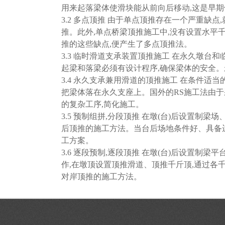
用来起落梁体使滑块能从前向后移动,这是早期
3.2 多点顶推 由于单点顶推存在一个严重缺
推。此外,单点桥梁顶推施工中,没有设置水平
推的这些缺点,便产生了多点顶推法。
3.3 临时滑道支承装置顶推施工 在永久墩
起梁和落梁必须有设计程序,确保梁体的安全
3.4 永久支承兼用滑道的顶推施工 在条件适
把梁体落在永久支座上。国外的RS施工法由于采
的复杂工序,简化施工。
3.5 预制组拼,分段顶推 在墩(台)后设置
后顶推的施工方法。当台后场地条件好、具备运
工方案。
3.6 逐段预制,逐段顶推 在墩(台)后设置
作,在墩顶设置顶推滑道、顶推千斤顶,通过各
对岸顶推的施工方法。