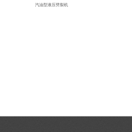
汽油型液压劈裂机