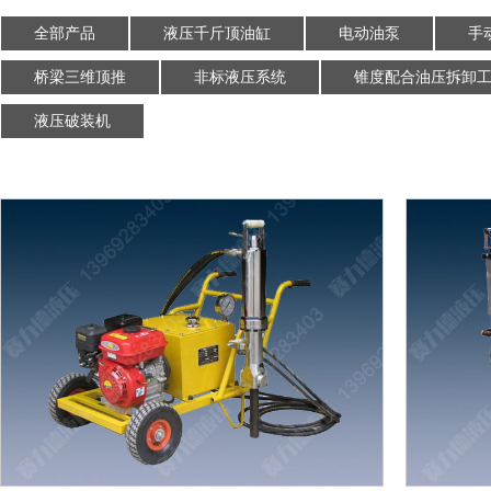
全部产品
液压千斤顶油缸
电动油泵
手
桥梁三维顶推
非标液压系统
锥度配合油压拆卸
液压破装机